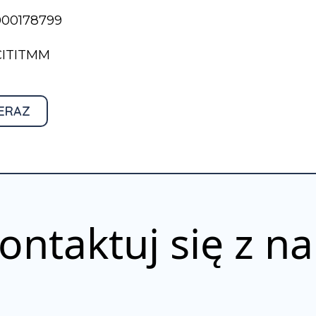
000178799
BCITITMM
ERAZ
ontaktuj się z n