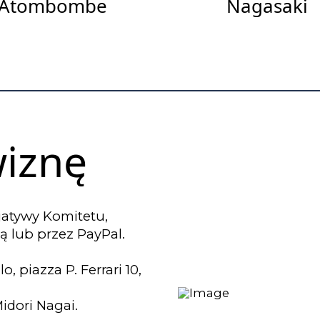
Atombombe
Nagasaki
wiznę
cjatywy Komitetu,
 lub przez PayPal.
piazza P. Ferrari 10,
idori Nagai.