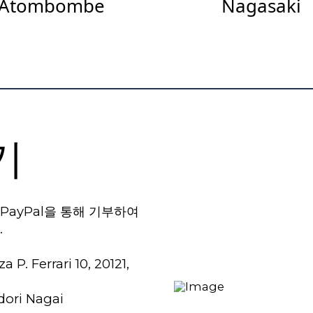
Atombombe
Nagasaki
기
ayPal을 통해 기부하여
.
P. Ferrari 10, 20121,
dori Nagai