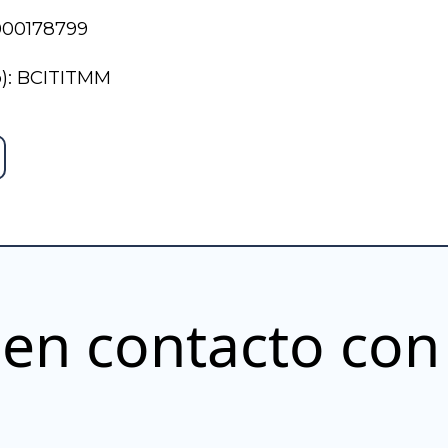
000178799
o): BCITITMM
en contacto con