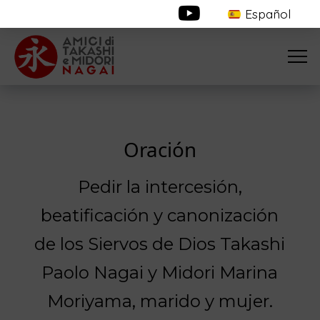
Español
Oración
Pedir la intercesión,
beatificación y canonización
de los Siervos de Dios Takashi
Paolo Nagai y Midori Marina
Moriyama, marido y mujer.