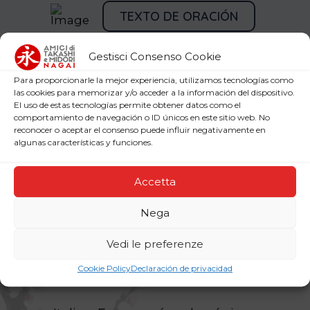
TEXTO DE ORACIÓN
IMAGEN
Gestisci Consenso Cookie
Para proporcionarle la mejor experiencia, utilizamos tecnologías como
las cookies para memorizar y/o acceder a la información del dispositivo.
El uso de estas tecnologías permite obtener datos como el
comportamiento de navegación o ID únicos en este sitio web. No
reconocer o aceptar el consenso puede influir negativamente en
algunas características y funciones.
Solicitar prensa
Accetta
Nega
Encargar estampas para la intercesión
Vedi le preferenze
y canonización de Takashi y Midori
Cookie Policy
Declaración de privacidad
Nagai: