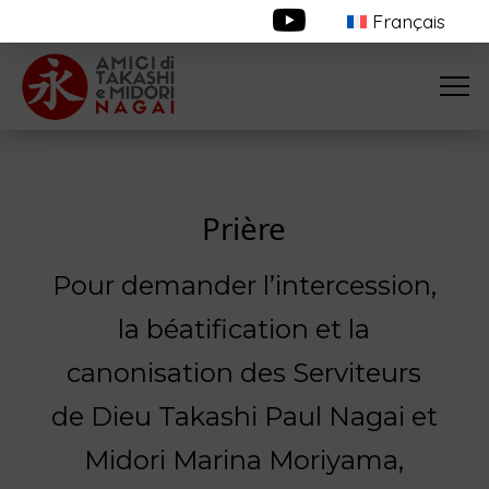
Français
Prière
Pour demander l’intercession,
la béatification et la
canonisation des Serviteurs
de Dieu Takashi Paul Nagai et
Midori Marina Moriyama,