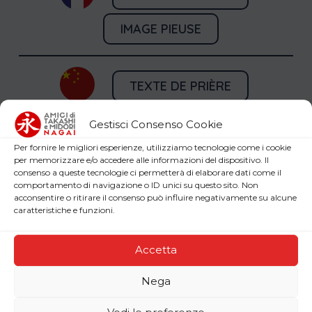
IMAGE PIEUSE
TEXTE DE PRIÈRE
IMAGE PIEUSE
Gestisci Consenso Cookie
Per fornire le migliori esperienze, utilizziamo tecnologie come i cookie
per memorizzare e/o accedere alle informazioni del dispositivo. Il
consenso a queste tecnologie ci permetterà di elaborare dati come il
comportamento di navigazione o ID unici su questo sito. Non
acconsentire o ritirare il consenso può influire negativamente su alcune
caratteristiche e funzioni.
Demander un exemplaire
Accetta
imprimé
Nega