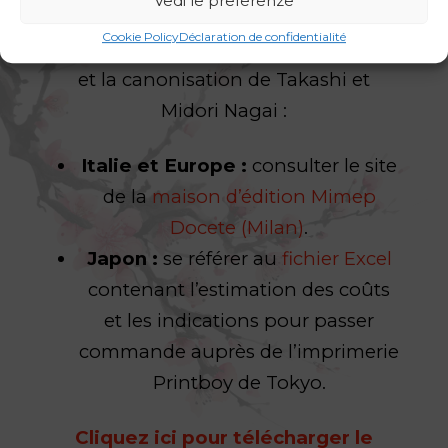
Vedi le preferenze
Pour commander les images pieuses
Cookie Policy
Déclaration de confidentialité
contenant la prière pour l’intercession
et la canonisation de Takashi et
Midori Nagai :
Italie et Europe :
consulter le site
de la
maison d’édition Mimep
Docete (Milan)
.
Japon :
se référer au
fichier Excel
contenant l’estimation des coûts
et les indications pour passer
commande auprès de l’imprimerie
Printboy de Tokyo.
Cliquez ici pour télécharger le