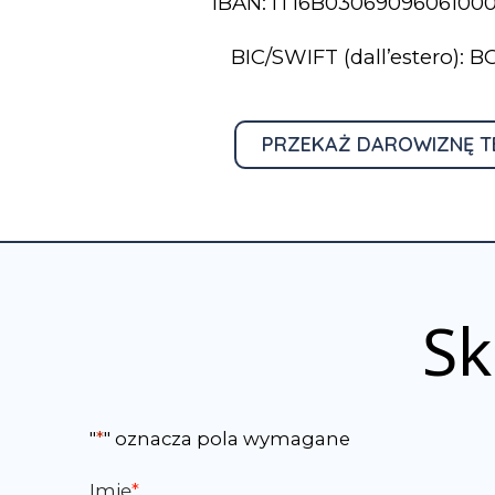
IBAN: IT16B0306909606100
BIC/SWIFT (dall’estero): 
PRZEKAŻ DAROWIZNĘ T
Sk
"
*
" oznacza pola wymagane
Imię
*