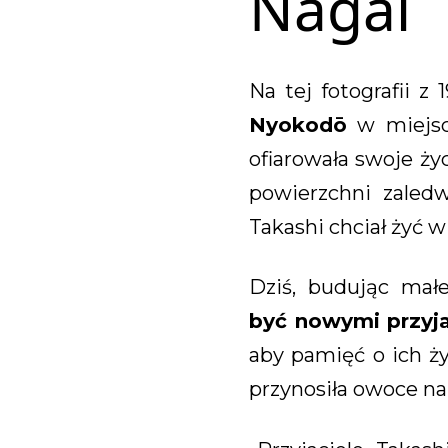
Nagai
Na tej fotografii z 
Nyokodō
w miejscu
ofiarowała swoje życ
powierzchni zaled
Takashi chciał żyć 
Dziś, budując mał
być nowymi przyja
aby pamięć o ich ż
przynosiła owoce na