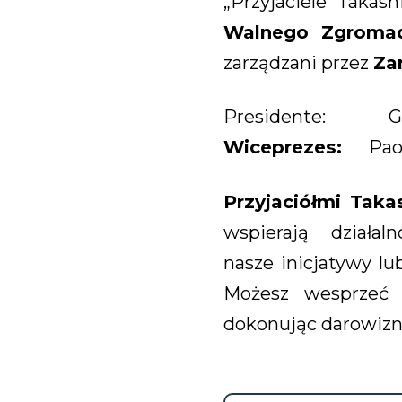
„Przyjaciele Takas
Walnego Zgromad
zarządzani przez
Za
Presidente: Gabr
Wiceprezes:
Paol
Przyjaciółmi Taka
wspierają działal
nasze inicjatywy l
Możesz wesprzeć d
dokonując darowizny