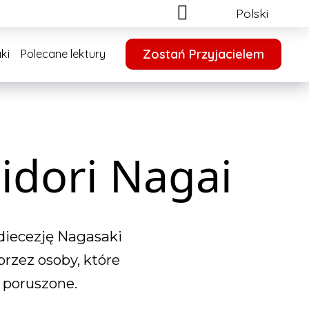
Polski
Zostań Przyjacielem
ki
Polecane lektury
Midori Nagai
 diecezję Nagasaki
rzez osoby, które
o poruszone.