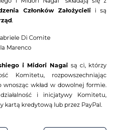
hiego i Midori Nagai” składają się z
zenia Członków Założycieli
i są
rząd
.
iele Di Comite
a Marenco
shiego i Midori Nagai
są ci, którzy
ność Komitetu, rozpowszechniając
ub wnosząc wkład w dowolnej formie.
ziałalność i inicjatywy Komitetu,
 kartą kredytową lub przez PayPal.