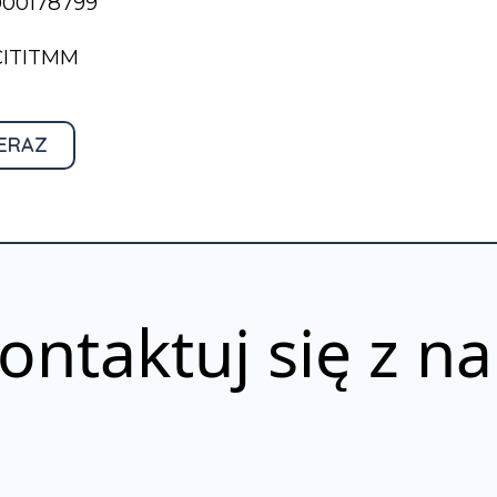
000178799
BCITITMM
ERAZ
ontaktuj się z n