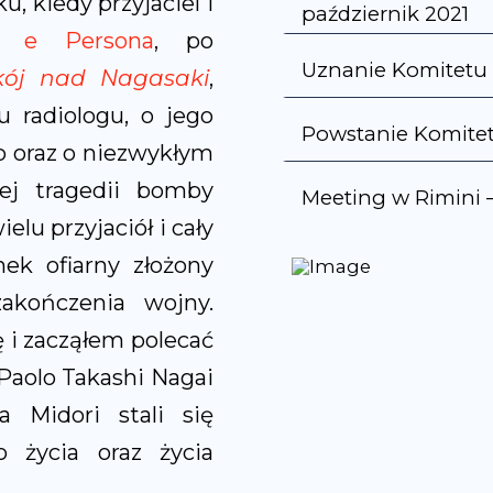
u, kiedy przyjaciel i
październik 2021
a e Persona
, po
Uznanie Komitetu 
kój nad Nagasaki
,
 radiologu, o jego
Powstanie Komitet
o oraz o niezwykłym
ej tragedii bomby
Meeting w Rimini –
lu przyjaciół i cały
nek ofiarny złożony
akończenia wojny.
 i zacząłem polecać
Paolo Takashi Nagai
 Midori stali się
 życia oraz życia