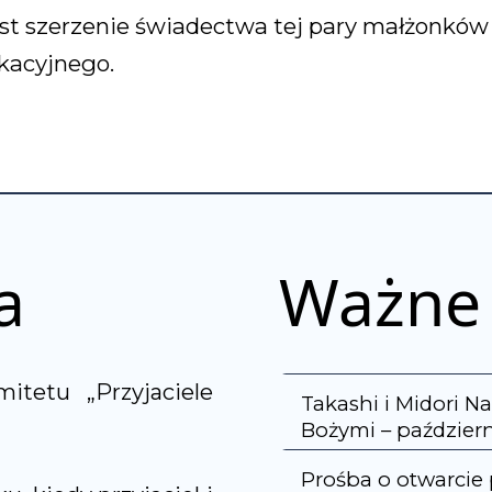
st szerzenie świadectwa tej pary małżonków 
ikacyjnego.
a
Ważne 
itetu „Przyjaciele
Takashi i Midori N
Bożymi – październ
Prośba o otwarcie 