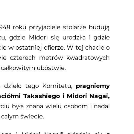
1948 roku przyjaciele stolarze budują
, gdzie Midori się urodziła i gdzie
ie w ostatniej ofierze. W tej chacie o
wie czterech metrów kwadratowych
w całkowitym ubóstwie.
e dzieło tego Komitetu,
pragniemy
ciółmi Takashiego i Midori Nagai,
yciu była znana wielu osobom i nadal
 całym świecie.