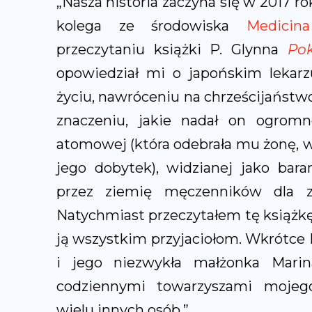
„Nasza historia zaczyna się w 2017 rok
kolega ze środowiska
Medicin
przeczytaniu książki P. Glynna
Po
opowiedział mi o japońskim lekarzu
życiu, nawróceniu na chrześcijaństw
znaczeniu, jakie nadał on ogromn
atomowej (która odebrała mu żonę, wie
jego dobytek), widzianej jako bara
przez ziemię męczenników dla z
Natychmiast przeczytałem tę książkę
ją wszystkim przyjaciołom. Wkrótce 
i jego niezwykła małżonka Marina
codziennymi towarzyszami mojego
wielu innych osób.”