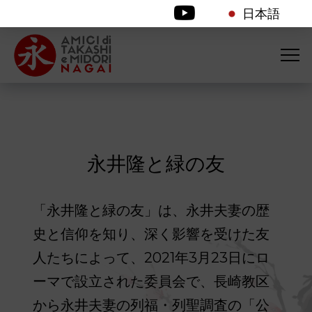
日本語
永井隆と緑の友
「永井隆と緑の友」は、永井夫妻の歴
史と信仰を知り、深く影響を受けた友
人たちによって、2021年3月23日にロ
ーマで設立された委員会で、長崎教区
から永井夫妻の列福・列聖調査の「公