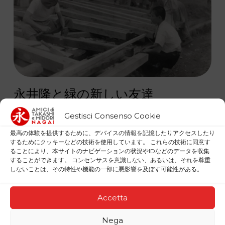
永井隆と緑の新しい友達
Gestisci Consenso Cookie
1948年に撮影されたこの写真では、大工の
最高の体験を提供するために、デバイスの情報を記憶したりアクセスしたり
友人たちが、緑が生まれ、彼女が究極の犠
するためにクッキーなどの技術を使用しています。 これらの技術に同意す
ることにより、本サイトのナビゲーションの状況やIDなどのデータを収集
牲として命を捧げた場所に如己堂を建てて
することができます。 コンセンサスを意識しない、あるいは、それを尊重
しないことは、その特性や機能の一部に悪影響を及ぼす可能性がある。
いる。わずか4平方メートルの小屋で、隆は
絶対的な貧しさの中で暮らしたかった。
Accetta
Nega
今日、委員会は、小さな仕事を積み重ねに