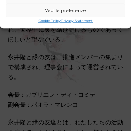
よって、永井隆と緑の新しい友人となり、
Vedi le preferenze
彼らの生涯の回想録が多くの人々に知ら
Cookie Policy
Privacy Statement
れ、世界中に実を結び続けるものであって
ほしいと望んでいる。
永井隆と緑の友は、推進メンバーの集まり
で構成され、理事会によって運営されてい
る。
会長
：ガブリエレ・ディ・コミテ
副会長
：パオラ・マレンコ
永井隆と緑の友達とは、わたしたちの活動