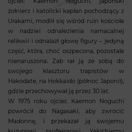
ojciec Kaemon Noguchi, japoński
żołnierz i katolicki kapłan pochodzący z
Urakami, modlił się wśród ruin kościoła
w nadziei odnalezienia namacalnej
relikwii i odnalazł głowę figury – jedyną
część, która, choć oszpecona, pozostała
nienaruszona. Zab rał ją ze sobą do
swojego klasztoru trapistów w
Hakodate, na Hokkaido (północ Japonii),
gdzie przechowywał ją przez 30 lat.
W 1975 roku ojciec Kaemon Noguchi
powrócił do Nagasaki, aby zwrócić
Madonnę, i przekazał ją swojemu
kuzynowi, profesorowi Yakichiemu