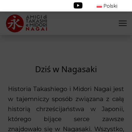
Polski
Dziś w Nagasaki
Historia Takashiego i Midori Nagai jest
w tajemniczy sposób związana z całą
historią chrześcijaństwa w Japonii,
którego bijące serce zawsze
znajdowało się w Nagasaki. Wszystko,