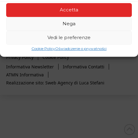
Accetta
Nega
Amici di Takashi e Midori Nagai - Via Virgilio 18, Roma
Vedi le preferenze
00193 - Italy - C.F. 96484440589
Contattaci info@amicinagai.com
Cookie Policy
Oświadczenie o prywatności
Privacy Policy
Cookie Policy
Informativa Newsletter
Informativa Contatti
ATMN Informativa
Realizzazione sito: Sweb Agency di Luca Stefani