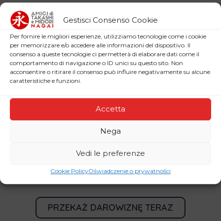
Złóż darowiznę
Gestisci Consenso Cookie
Per fornire le migliori esperienze, utilizziamo tecnologie come i cookie
Możesz wesprzeć działalność i inicjatywy
per memorizzare e/o accedere alle informazioni del dispositivo. Il
consenso a queste tecnologie ci permetterà di elaborare dati come il
Komitetu, dokonując darowizny kartą
comportamento di navigazione o ID unici su questo sito. Non
kredytową lub przez PayPal.
acconsentire o ritirare il consenso può influire negativamente su alcune
caratteristiche e funzioni.
DANE BANKOWE: Banca Intesa San Paolo,
piazza P. Ferrari 10, 20121, Mediolan.
Accetta
Odbiorca: Amici di Takashi e Midori Nagai.
Nega
IBAN: IT16B0306909606100000178799
Vedi le preferenze
BIC/SWIFT (dall’estero): BCITITMM
Cookie Policy
Oświadczenie o prywatności
PRZEKAŻ DAROWIZNĘ TERAZ