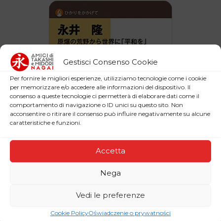
Gestisci Consenso Cookie
Per fornire le migliori esperienze, utilizziamo tecnologie come i cookie
per memorizzare e/o accedere alle informazioni del dispositivo. Il
consenso a queste tecnologie ci permetterà di elaborare dati come il
comportamento di navigazione o ID unici su questo sito. Non
acconsentire o ritirare il consenso può influire negativamente su alcune
caratteristiche e funzioni.
Accetta
Nega
永井隆 原爆の荒野から世界に
Vedi le preferenze
「平和」を
Cookie Policy
Oświadczenie o prywatności