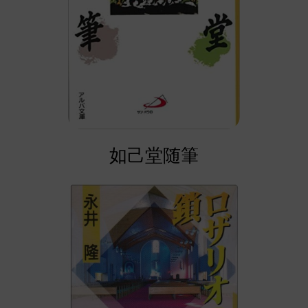
如己堂随筆