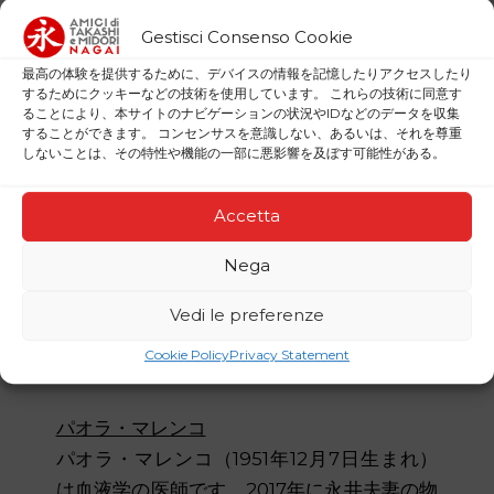
『長崎への平和』を読んだことをきっかけ
に、永井隆と緑の存在に出会いました。この
Gestisci Consenso Cookie
夫妻が示した信仰、希望、そして愛の証しは
最高の体験を提供するために、デバイスの情報を記憶したりアクセスしたり
彼の人生に深い影響を与え、2019年にはリミ
するためにクッキーなどの技術を使用しています。 これらの技術に同意す
ることにより、本サイトのナビゲーションの状況やIDなどのデータを収集
ニで開催された「諸民族の友好のためのミー
することができます。 コンセンサスを意識しない、あるいは、それを尊重
しないことは、その特性や機能の一部に悪影響を及ぼす可能性がある。
ティング」において展示会の企画・監修を務
め、さらに2021年には「高橋隆と緑の友の
Accetta
会」の設立へとつながりました。以来、同会
の会長を務めています。また、日本語からイ
Nega
タリア語への翻訳者として永井隆の著作を複
数手がけ、日本におけるキリスト教史に関す
Vedi le preferenze
る著書も執筆しています（本サイトの「おす
Cookie Policy
Privacy Statement
すめの書籍」ページに掲載）。
パオラ・マレンコ
パオラ・マレンコ（1951年12月7日生まれ）
は血液学の医師です。2017年に永井夫妻の物