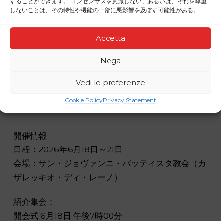
することができます。 コンセンサスを意識しない、あるいは、それを尊重
しないことは、その特性や機能の一部に悪影響を及ぼす可能性がある。
Accetta
Nega
Vedi le preferenze
Cookie Policy
Privacy Statement
開催情報
日程：2026年6月18日～21日
会場：サン・ジョヴァンニ・バッティスタ教会（カ
ザレッキオ・ディ・レーノ）
紹介集会：
開会式 6月18日 午後7時00分