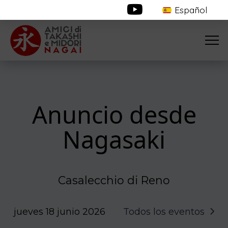
Español
Anuncio desde
Nagasaki
Casalecchio di Reno
jueves 18 junio 2026
Todos los eventos