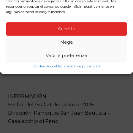
comportamiento de navegación o ID únicos en este sitio web. No
reconocer o aceptar el consenso puede influir negativamente en
algunas características y funciones.
Accetta
Nega
Vedi le preferenze
Cookie Policy
Declaración de privacidad
INFORMACIÓN
Fecha: del 18 al 21 de junio de 2026
Dirección: Parroquia San Juan Bautista –
Casalecchio di Reno