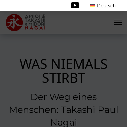
Deutsch
WAS NIEMALS
STIRBT
Der Weg eines
Menschen: Takashi Paul
Nagai