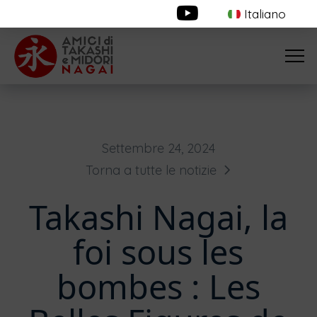
Italiano
Settembre 24, 2024
Torna a tutte le notizie
Takashi Nagai, la
foi sous les
bombes : Les