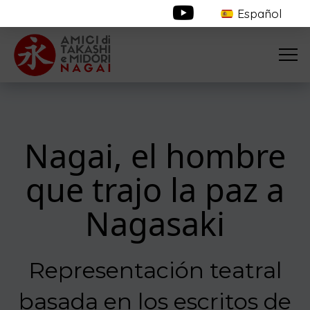
Español
Nagai, el hombre
que trajo la paz a
Nagasaki
Representación teatral
basada en los escritos de