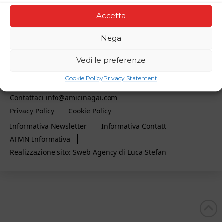
Accetta
Nega
Vedi le preferenze
Amici di Takashi e Midori Nagai - Via Virgilio 18, Roma
Cookie Policy
Privacy Statement
00193 - Italy - C.F. 96484440589
Contattaci info@amicinagai.com
Privacy Policy
Cookie Policy
Informativa Newsletter
Informativa Contatti
ATMN Informativa
Realizzazione sito: Sweb Agency di Luca Stefani