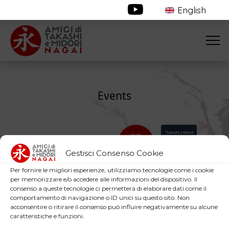
English
Events
22
nov
9
Gestisci Consenso Cookie
sep
SPAIN
- Siviglia
Per fornire le migliori esperienze, utilizziamo tecnologie come i cookie
SPAIN
- Madrid
per memorizzare e/o accedere alle informazioni del dispositivo. Il
“Takashi y Midori Nagai,
consenso a queste tecnologie ci permetterà di elaborare dati come il
The Yes that Weaves
un sí que teje la
comportamento di navigazione o ID unici su questo sito. Non
History
historia”. Encuentro
acconsentire o ritirare il consenso può influire negativamente su alcune
Sevilla
caratteristiche e funzioni.