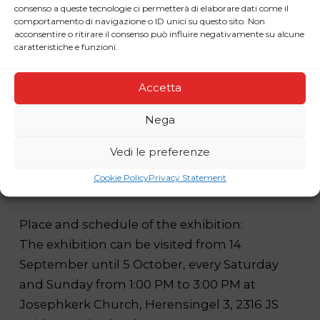
consenso a queste tecnologie ci permetterà di elaborare dati come il
comportamento di navigazione o ID unici su questo sito. Non
acconsentire o ritirare il consenso può influire negativamente su alcune
caratteristiche e funzioni.
Accetta
Nega
Vedi le preferenze
Cookie Policy
Privacy Statement
Place and schedule of the exhibition:
The exhibition can be visited from 14
September until 5 October, every Saturday
and Sunday from 1:00 PM to 3:00 PM at
Josephkerk Church, Herensingel 3, 2316 JS