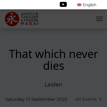
English
That which never
dies
Leiden
Saturday 13 September 2025
All Events