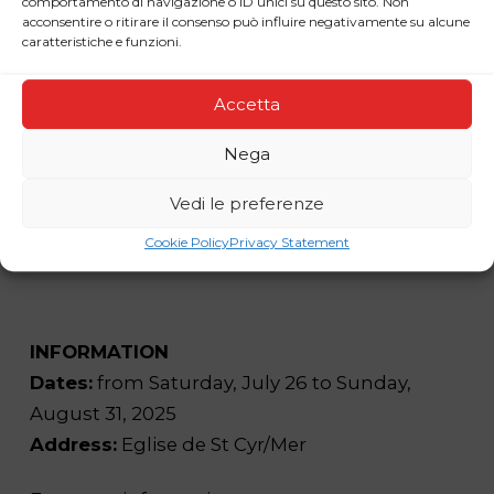
comportamento di navigazione o ID unici su questo sito. Non
acconsentire o ritirare il consenso può influire negativamente su alcune
caratteristiche e funzioni.
Accetta
Nega
Vedi le preferenze
Cookie Policy
Privacy Statement
INFORMATION
Dates:
from Saturday, July 26 to Sunday,
August 31, 2025
Address:
Eglise de St Cyr/Mer