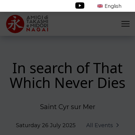
English
In search of That
Which Never Dies
Saint Cyr sur Mer
Saturday 26 July 2025
All Events