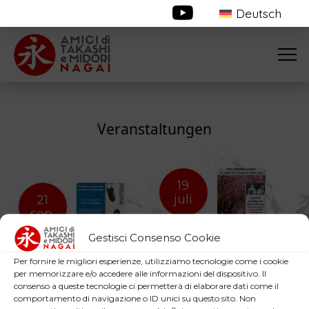
Deutsch
Veranstaltungen
19
juli
21
sep.
DEUTSCHLAND
Gestisci Consenso Cookie
DEUTSCHLAND
- Erlangen
- Neviges
Was niemals stirbt – Das
Per fornire le migliori esperienze, utilizziamo tecnologie come i cookie
Was niemals stirbt
Leben von Takashi und
per memorizzare e/o accedere alle informazioni del dispositivo. Il
Midori Nagai
consenso a queste tecnologie ci permetterà di elaborare dati come il
comportamento di navigazione o ID unici su questo sito. Non