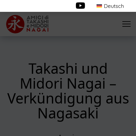
Deutsch
Takashi und
Midori Nagai –
Verkündigung aus
Nagasaki