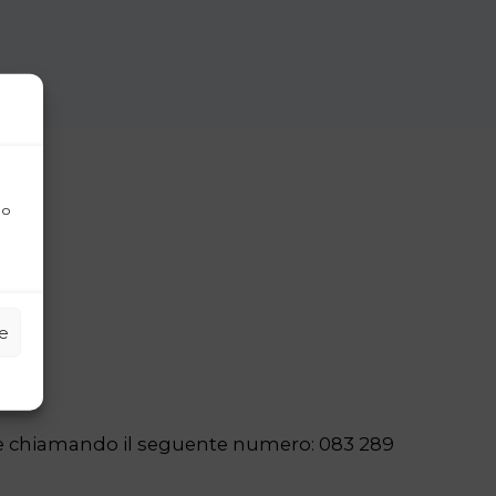
 o
ze
tare chiamando il seguente numero: 083 289