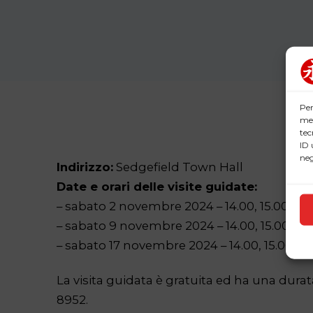
Per
mem
tec
ID 
neg
Indirizzo:
Sedgefield Town Hall
Date e orari delle visite guidate:
– sabato 2 novembre 2024 – 14.00, 15.00, 16,
– sabato 9 novembre 2024 – 14.00, 15.00, 16,
– sabato 17 novembre 2024 – 14.00, 15.00, 16
La visita guidata è gratuita ed ha una dur
8952.