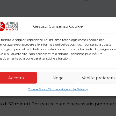
Gestisci Consenso Cookie
 fornire le migliori esperienze, utilizziamo tecnologie come i cookie per
orizzare e/o accedere alle informazioni del dispositivo. Il consenso a queste
nologie ci permetterà di elaborare dati come il comportamento di navigazione
unici su questo sito. Non acconsentire o ritirare il consenso può influire
ativamente su alcune caratteristiche e funzioni.
00
Accetta
Nega
Vedi le preferen
00
Cookie Policy
Dichiarazione sulla Privacy
,00
ata di 50 minuti. Per partecipare è necessario preno