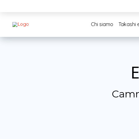
Chi siamo
Takashi e
E
Camm