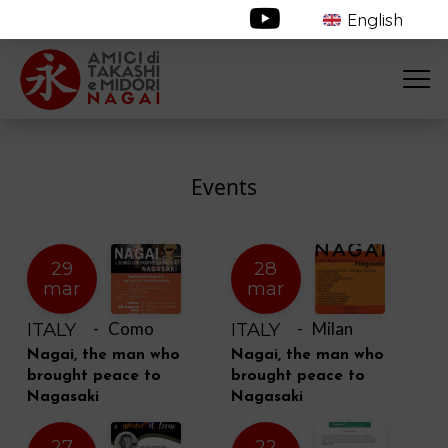
English
Events
29
28
mar
mar
ITALY
ITALY
- Como
- Milan
Nagai, the man who
Nagai, the man who
brought peace to
brought peace to
Nagasaki
Nagasaki
27
22